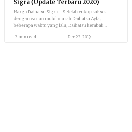
Sigra (Update Terbaru 2020)
Harga Daihatsu Sigra – Setelah cukup sukses
dengan varian mobil murah Daihatsu Ayla,
beberapa waktu yang lalu, Daihatsu kembali
meluncurkan mobil murah terbaru mereka, yaitu
2 min read
Dec 22, 2019
Daihatsu Sigra. Hadir dengan konsep mobil
keluarga 7 penumpang, Daihatsu Sigra diprediksi
akan sangat laris di pasaran, mengingat harga jual
nya yang tergolong sangat murah. Menurut
informasi yang beredar, murah […]